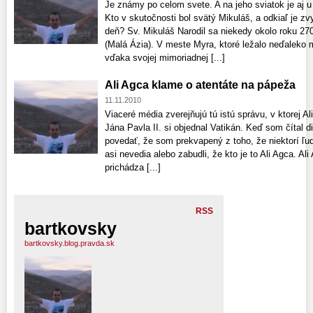
Je známy po celom svete. A na jeho sviatok je a
Kto v skutočnosti bol svätý Mikuláš, a odkiaľ je zv
deň? Sv. Mikuláš Narodil sa niekedy okolo roku 27
(Malá Ázia). V meste Myra, ktoré ležalo neďaleko 
vďaka svojej mimoriadnej [...]
Ali Agca klame o atentáte na pápeža
11.11.2010
Viaceré média zverejňujú tú istú správu, v ktorej Al
Jána Pavla II. si objednal Vatikán. Keď som čítal 
povedať, že som prekvapený z toho, že niektorí ľudi
asi nevedia alebo zabudli, že kto je to Ali Agca. Al
prichádza [...]
RSS
bartkovsky
bartkovsky.blog.pravda.sk