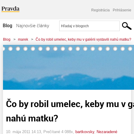
Registrácia
Prihlásenie
Blog
Najnovšie články
Najčítanejšie články
Blog
>
marek
>
Čo by robil umelec, keby mu v galérii vystavili nahú matku?
Najkomentovanejšie články
Zoznam blogov
Komerčné blogy
Čo by robil umelec, keby mu v gal
nahú matku?
10. mája 2011 14:13
, Prečítané 4 088x,
bartkovsky
,
Nezaradené