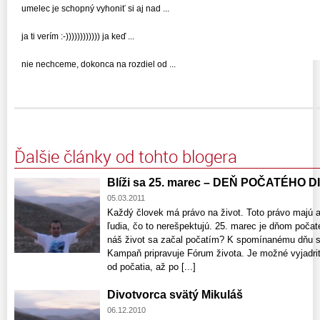
umelec je schopný vyhoniť si aj nad ...
ja ti verím :-)))))))))))) ja keď ...
nie nechceme, dokonca na rozdiel od ...
Ďalšie články od tohto blogera
Blíži sa 25. marec – DEŇ POČATÉHO 
05.03.2011
Každý človek má právo na život. Toto právo majú aj
ľudia, čo to nerešpektujú. 25. marec je dňom poča
náš život sa začal počatím? K spomínanému dňu sa
Kampaň pripravuje Fórum života. Je možné vyjadri
od počatia, až po [...]
Divotvorca svätý Mikuláš
06.12.2010