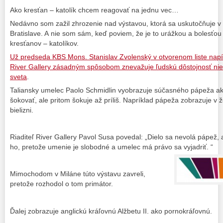
Ako kresťan – katolík chcem reagovať na jednu vec…
Nedávno som zažil zhrozenie nad výstavou, ktorá sa uskutočňuje 
Bratislave. A nie som sám, keď poviem, že je to urážkou a bolesťou
kresťanov – katolíkov.
Už predseda KBS Mons. Stanislav Zvolenský v otvorenom liste napí
River Gallery zásadným spôsobom znevažuje ľudskú dôstojnosť ni
sveta
.
Taliansky umelec Paolo Schmidlin vyobrazuje súčasného pápeža ako
šokovať, ale pritom šokuje až príliš. Napríklad pápeža zobrazuje 
bielizni.
Riaditeľ River Gallery Pavol Susa povedal: „Dielo sa nevolá pápež, 
ho, pretože umenie je slobodné a umelec má právo sa vyjadriť. “
Mimochodom v Miláne túto výstavu zavreli,
pretože rozhodol o tom primátor.
Ďalej zobrazuje anglickú kráľovnú Alžbetu II. ako pornokráľovnú.