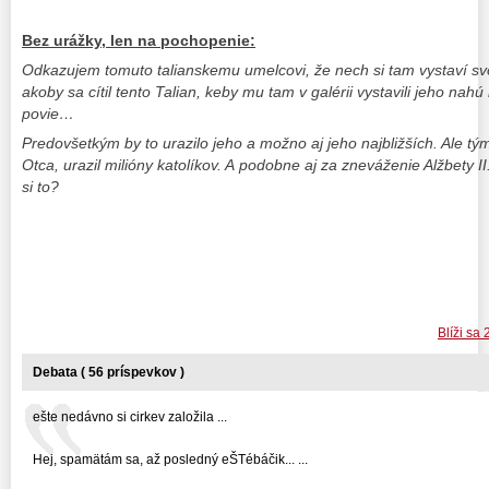
Bez urážky, len na pochopenie:
Odkazujem tomuto talianskemu umelcovi, že nech si tam vystaví svo
akoby sa cítil tento Talian, keby mu tam v galérii vystavili jeho na
povie…
Predovšetkým by to urazilo jeho a možno aj jeho najbližších. Ale tý
Otca, urazil milióny katolíkov. A podobne aj za zneváženie Alžbety 
si to?
Blíži s
Debata ( 56 príspevkov )
ešte nedávno si cirkev založila ...
Hej, spamätám sa, až posledný eŠTébáčik... ...